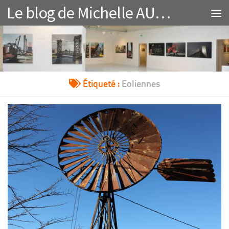
Le blog de Michelle AUBOIRON et Charles GUY
Au dessous du contenu
Étiqueté :
Eoliennes