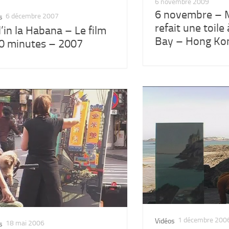
6 novembre 2009
6 novembre – M
6 décembre 2007
s
refait une toil
l’in la Habana – Le film
Bay – Hong Kon
0 minutes – 2007
1 décembre 200
Vidéos
18 mai 2006
s