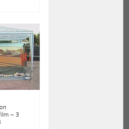
eon
ilm – 3
3