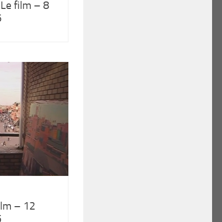
Le film – 8
6
ilm – 12
5