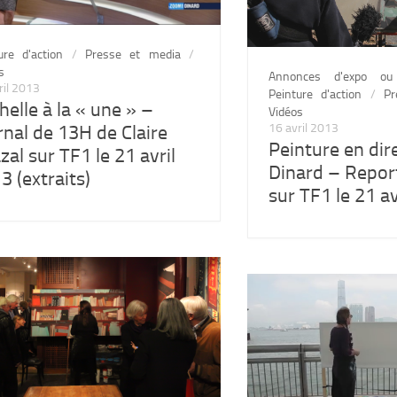
ure d'action
/
Presse et media
/
s
Annonces d'expo ou
ril 2013
Peinture d'action
/
Pr
helle à la « une » –
Vidéos
rnal de 13H de Claire
16 avril 2013
Peinture en dir
zal sur TF1 le 21 avril
Dinard – Repor
3 (extraits)
sur TF1 le 21 a