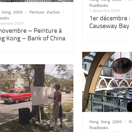
Roadbooks
1 décembre 2009
 Kong 2009
/
Peinture d'action
/
1er décembre : 
books
ovembre 2009
Causeway Bay
novembre – Peinture à
g Kong – Bank of China
Hong Kong 2009
/
P
Roadbooks