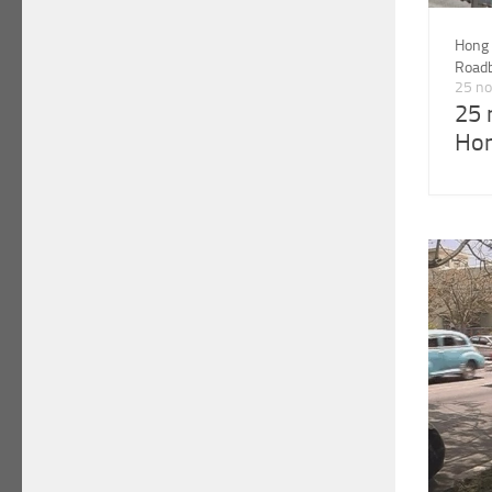
Hong
Road
25 n
25 
Hon