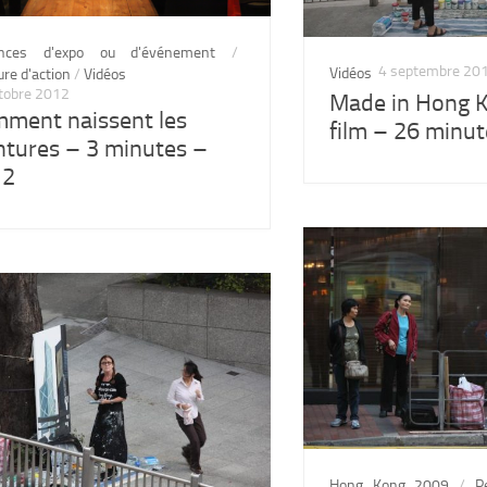
nces d'expo ou d'événement
/
4 septembre 20
Vidéos
ure d'action
/
Vidéos
tobre 2012
Made in Hong 
ment naissent les
film – 26 minu
ntures – 3 minutes –
12
Hong Kong 2009
/
P