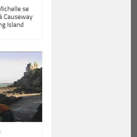
ichelle se
e à Causeway
g Island
6