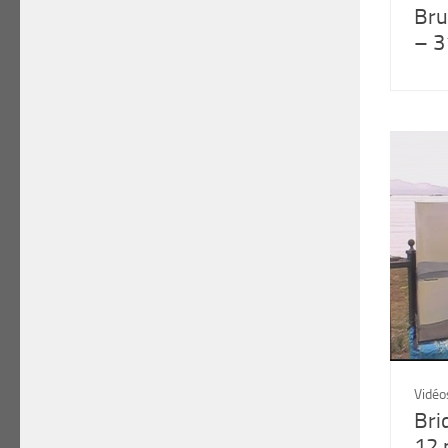
Bru
– 3
Vidéo
Bri
12 