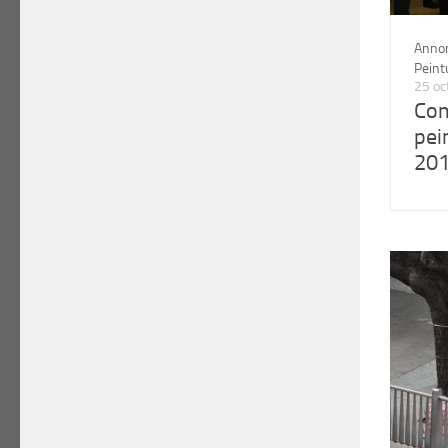
Anno
Peint
25 oc
Com
pei
20