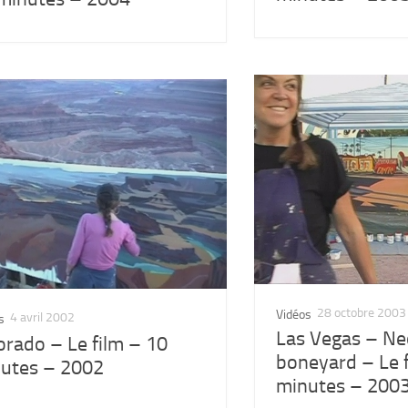
28 octobre 2003
Vidéos
4 avril 2002
s
Las Vegas – N
orado – Le film – 10
boneyard – Le f
utes – 2002
minutes – 200