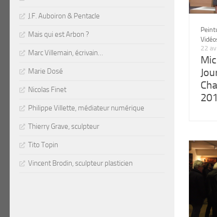
J.F. Auboiron & Pentacle
Peint
Mais qui est Arbon ?
Vidéo
22 av
Marc Villemain, écrivain…
Mic
Jou
Marie Dosé
Cha
Nicolas Finet
201
Philippe Villette, médiateur numérique
Thierry Grave, sculpteur
Tito Topin
Vincent Brodin, sculpteur plasticien