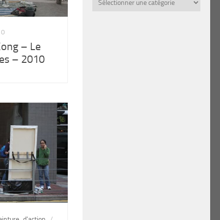
par
thème
10
Kong – Le
tes – 2010
einture d'action
/