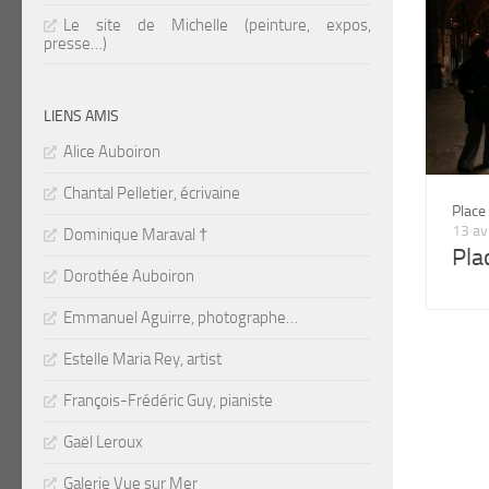
Le site de Michelle (peinture, expos,
presse…)
LIENS AMIS
Alice Auboiron
Chantal Pelletier, écrivaine
Place
13 av
Dominique Maraval †
Pla
Dorothée Auboiron
Emmanuel Aguirre, photographe…
Estelle Maria Rey, artist
François-Frédéric Guy, pianiste
Gaël Leroux
Galerie Vue sur Mer