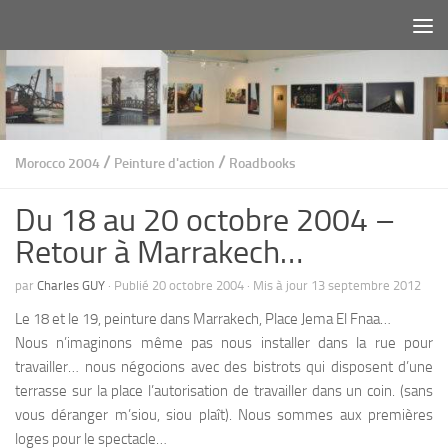
Au dessous du contenu
/
/
Morocco 2004
Peinture d'action
Roadbooks
Du 18 au 20 octobre 2004 –
Retour à Marrakech…
par
Charles GUY
· Publié
20 octobre 2004
· Mis à jour
13 septembre 2012
Le 18 et le 19, peinture dans Marrakech, Place Jema El Fnaa…
Nous n’imaginons même pas nous installer dans la rue pour
travailler… nous négocions avec des bistrots qui disposent d’une
terrasse sur la place l’autorisation de travailler dans un coin. (sans
vous déranger m’siou, siou plaît). Nous sommes aux premières
loges pour le spectacle…