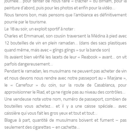
journée… pour tenter de nous faire « cracher » du dirham, pour la
peinture d’abord, puis pour les photos et enfin pour la vidéo…
Nous tenons bon, mais pensons que l’ambiance es définitivement
pourrie par le tourisme.
Le 18 au soir, un exploit sportif à noter :
Charles et Emmanuel, son cousin traversent la Médina à pied avec
12 bouteilles de vin en plein ramadan… (dans des sacs plastiques
quand même, mais avec « glings glings » sur la bande son)
Ils avaient bien vérifié les lacets de leur « Reabook » avant… on vit
parfois dangereusement…
Pendant le ramadan, les musulmans ne peuvent pas acheter de vin
et nous devons nous rendre avec notre passeport au « Marjane »,
le « Carrefour » du coin, sur la route de Casablanca, pour
approvisionner le Riad, et ça ne rigole pas au niveau des contrôles…
Une vendeuse note votre nom, numéro de passeport, combien de
bouteilles vous achetez… et il y a une caisse spéciale… avec
caissière qui vous fait les gros yeux et tout et tout…
Blague à part, quantité de musulmans boivent et fument – pas
seulement des cigarettes – en cachette…