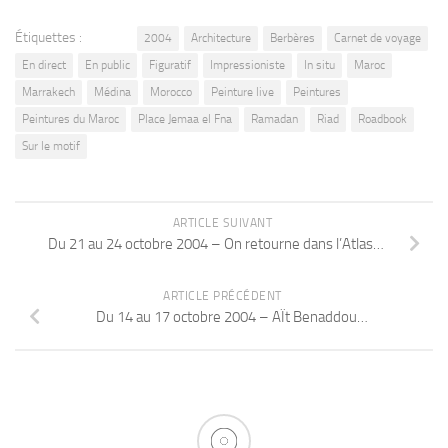
Étiquettes :
2004
Architecture
Berbères
Carnet de voyage
En direct
En public
Figuratif
Impressioniste
In situ
Maroc
Marrakech
Médina
Morocco
Peinture live
Peintures
Peintures du Maroc
Place Jemaa el Fna
Ramadan
Riad
Roadbook
Sur le motif
ARTICLE SUIVANT
Du 21 au 24 octobre 2004 – On retourne dans l’Atlas…
ARTICLE PRÉCÉDENT
Du 14 au 17 octobre 2004 – AÏt Benaddou…