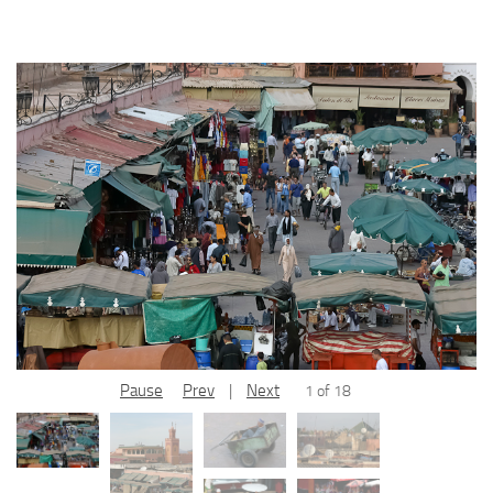
Pause
Prev
|
Next
1 of 18