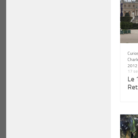
Curio
Char
2012
17 s
Le 
Ret