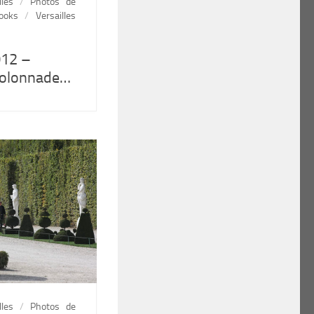
lles
/
Photos de
ooks
/
Versailles
012 –
colonnade…
lles
/
Photos de