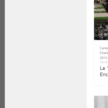
Curio
Char
2012
16 oc
Le 
Enc