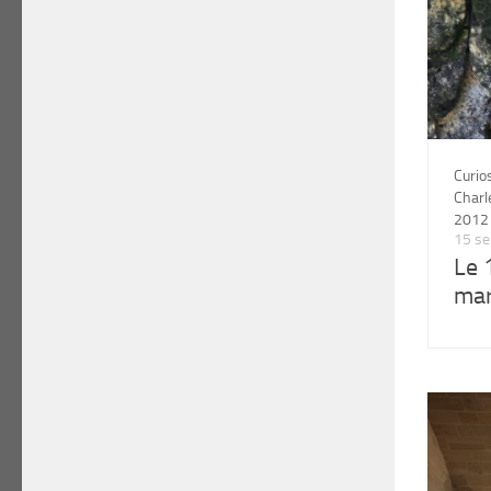
Curio
Char
2012
15 s
Le 
mar