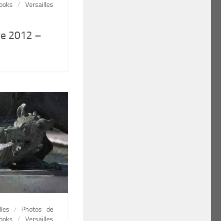
ooks
/
Versailles
re 2012 –
lles
/
Photos de
ooks
/
Versailles