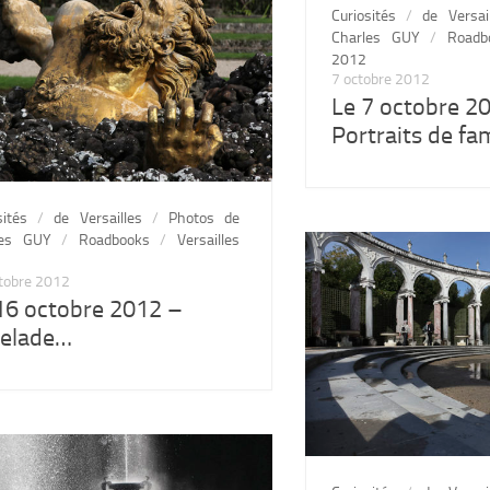
Curiosités
/
de Versai
Charles GUY
/
Roadb
2012
7 octobre 2012
Le 7 octobre 2
Portraits de fa
sités
/
de Versailles
/
Photos de
les GUY
/
Roadbooks
/
Versailles
tobre 2012
16 octobre 2012 –
elade…