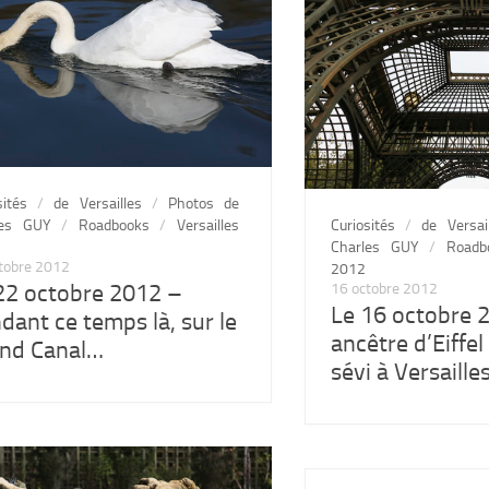
sités
/
de Versailles
/
Photos de
les GUY
/
Roadbooks
/
Versailles
Curiosités
/
de Versai
Charles GUY
/
Roadb
tobre 2012
2012
22 octobre 2012 –
16 octobre 2012
Le 16 octobre 
dant ce temps là, sur le
ancêtre d’Eiffel 
nd Canal…
sévi à Versailles