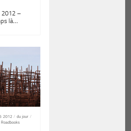
 2012 –
ps là…
6 2012
/
du jour
/
/
Roadbooks