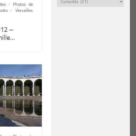
par
lles
/
Photos de
thème
ooks
/
Versailles
012 –
mille…