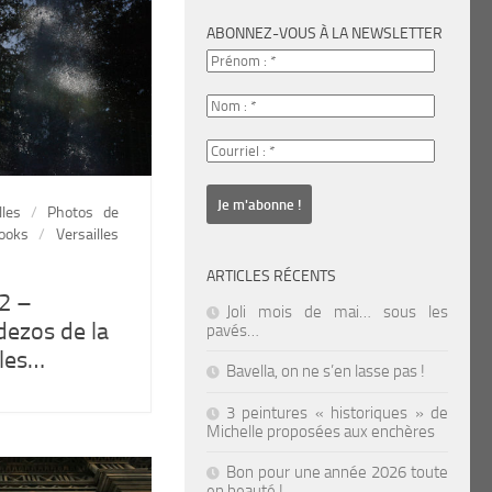
ABONNEZ-VOUS À LA NEWSLETTER
lles
/
Photos de
ooks
/
Versailles
ARTICLES RÉCENTS
2 –
Joli mois de mai… sous les
dezos de la
pavés…
lles…
Bavella, on ne s’en lasse pas !
3 peintures « historiques » de
Michelle proposées aux enchères
Bon pour une année 2026 toute
en beauté !