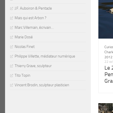
J.F. Auboiron & Pentacle
Mais qui est Arbon ?
Marc Villemain, écrivain…
Marie Dosé
Nicolas Finet
Curio
Char
Philippe Villette, médiateur numérique
2012
22 oc
Thierry Grave, sculpteur
Le 
Pen
Tito Topin
Gra
Vincent Brodin, sculpteur plasticien