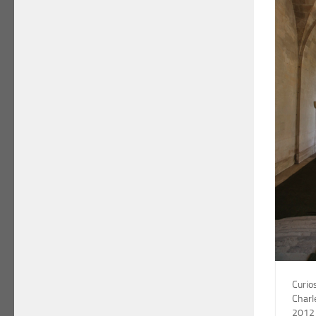
Curio
Char
2012