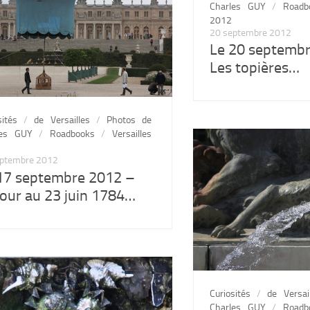
Charles GUY
/
Roadb
2012
20 septembre 2012
Le 20 septemb
Les topières…
sités
/
de Versailles
/
Photos de
les GUY
/
Roadbooks
/
Versailles
eptembre 2012
17 septembre 2012 –
our au 23 juin 1784…
Curiosités
/
de Versai
Charles GUY
/
Roadb