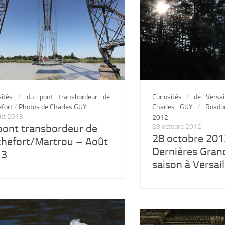
sités
/
du pont transbordeur de
Curiosités
/
de Versai
fort
/
Photos de Charles GUY
Charles GUY
/
Roadb
ût 2013
2012
pont transbordeur de
28 octobre 2012
28 octobre 201
hefort/Martrou – Août
Dernières Gran
13
saison à Versai