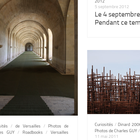
2012
5 septembre 2012
Le 4 septembre
Pendant ce tem
Curiosités
/
Dinard 200
sités
/
de Versailles
/
Photos de
Photos de Charles GUY
les GUY
/
Roadbooks
/
Versailles
11 mai 2011