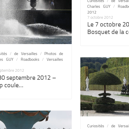
Curiosités
/
de Versai
Charles GUY
/
Roadb
2012
7 octobre 2012
Le 7 octobre 2
Bosquet de la 
sités
/
de Versailles
/
Photos de
les GUY
/
Roadbooks
/
Versailles
eptembre 2012
30 septembre 2012 –
p coule…
Curiosités
/
de Versai