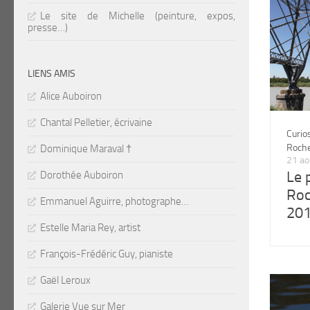
Le site de Michelle (peinture, expos,
presse…)
LIENS AMIS
Alice Auboiron
Chantal Pelletier, écrivaine
Curio
Roche
Dominique Maraval †
21 ao
Le 
Dorothée Auboiron
Roc
Emmanuel Aguirre, photographe…
20
Estelle Maria Rey, artist
François-Frédéric Guy, pianiste
Gaël Leroux
Galerie Vue sur Mer