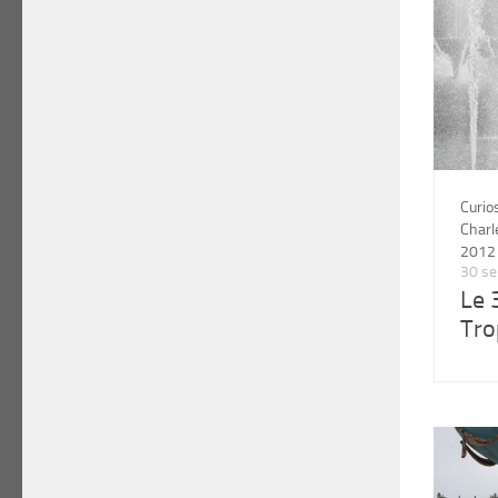
Curio
Char
2012
30 s
Le 
Tro