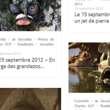
2012
15 septembre 2012
Le 15 septembr
un jet de pierre
sités
/
de Versailles
/
Photos de
les GUY
/
Roadbooks
/
Versailles
eptembre 2012
15 septembre 2012 – En
ge des grandezos…
Curiosités
/
de Versai
Charles GUY
/
Roadb