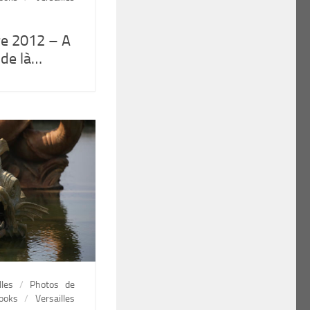
e 2012 – A
 de là…
lles
/
Photos de
ooks
/
Versailles