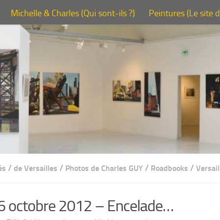
Michelle & Charles (Qui sont-ils ?)
Peintures (Le site 
/
/
/
/
és
de Versailles
Photos de Charles GUY
Roadbooks
Versai
6 octobre 2012 – Encelade…