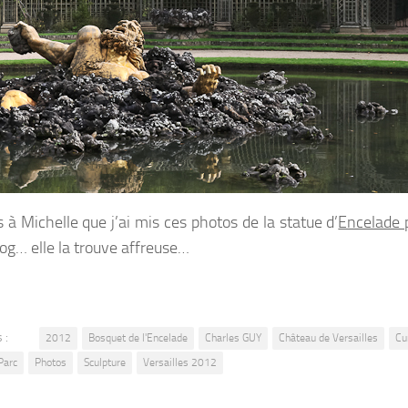
s à Michelle que j’ai mis ces photos de la statue d’
Encelade 
log… elle la trouve affreuse…
 :
2012
Bosquet de l'Encelade
Charles GUY
Château de Versailles
Cu
Parc
Photos
Sculpture
Versailles 2012