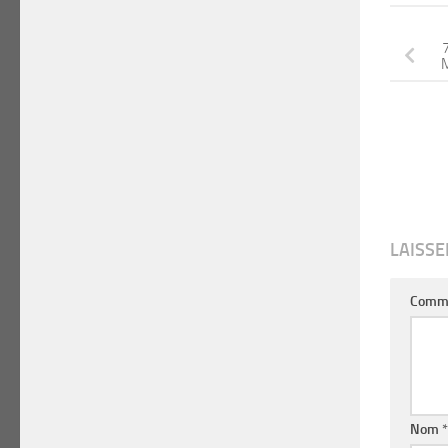
7
M
LAISS
Comm
Nom
*