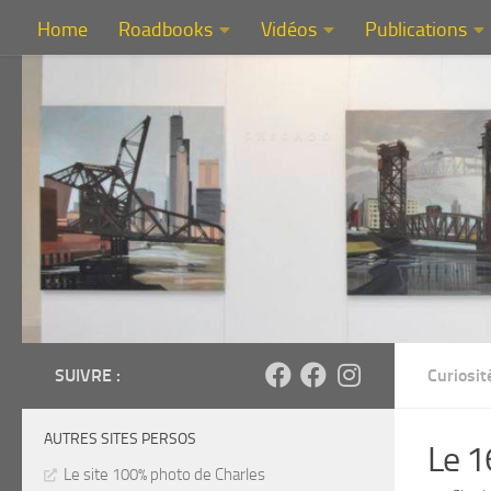
Home
Roadbooks
Vidéos
Publications
Au dessous du contenu
SUIVRE :
Curiosit
AUTRES SITES PERSOS
Le 1
Le site 100% photo de Charles