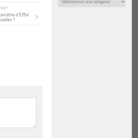
par
thème
IVANT
ancêtre d’Eiffel
sailles ?