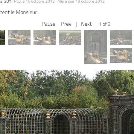
es GUY
· Publié
16 octobre 2012
· Mis à jour
19 octobre 2012
tent le Monsieur…
Pause
Prev
|
Next
1 of 8