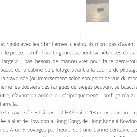
st rigolo avec les Star Ferries, c’est qu’ils n’ont pas d’avant 
i de proue… bref, il sont rigoureusement symétriques dans
 largeur… pas besoin de manœuvrer pour faire demi-tour…
 passe de la cabine de pilotage avant à la cabine de pilotage
 la traversée (ou inversement selon son point de vue du mom
ême les dossiers des rangées de sièges peuvent se bascul
autre, d’avant en arrière ou réciproquement… bref, ça n’a a
 Ferry là…
de la traversée est si bas – 2 HK$ soit 0,18 euros environ – 
née à aller de Kowloon à Hong Kong, de Hong Kong à Kowloon,
n de 4 ou 5 voyages par heure, soit une bonne centaine de 