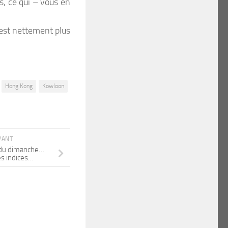
s, ce qui – vous en
est nettement plus
Hong Kong
Kowloon
IVANT
 du dimanche…
es indices…