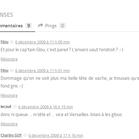
ONSES
mentaires
9
Pings
0
filou
6 décembre 2009 à 11 h 00 min
Et pour le cap’tain Glou, c’est pareil ? L’envers vaut l’endroit ? :-)
Répondre
filou
6 décembre 2009 à 11 h 01 min
Dommage qu’on ne voit plus ma belle tête de vache, je trouvais qu’el
fond gris :-)
Répondre
lecout
6 décembre 2009 à 16 h 15 min
donc ni queue … ni tête et … vice et Versailles. bises à les glous
Répondre
Charles GUY
6 décembre 2009 à 17 h 16 min