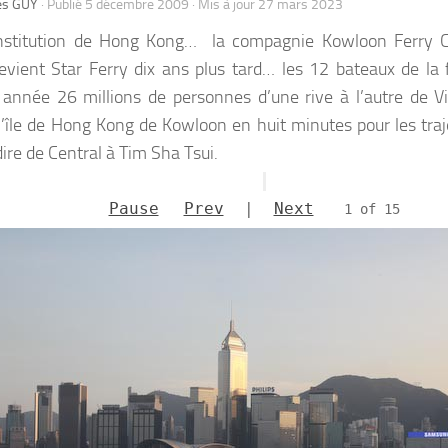
es GUY
· Publié
5 décembre 2009
· Mis à jour
27 mars 2023
institution de Hong Kong… la compagnie Kowloon Ferry
vient Star Ferry dix ans plus tard… les 12 bateaux de la f
année 26 millions de personnes d’une rive à l’autre de Vi
l’île de Hong Kong de Kowloon en huit minutes pour les traje
dire de Central à Tim Sha Tsui.
Pause
Prev
|
Next
1 of 15