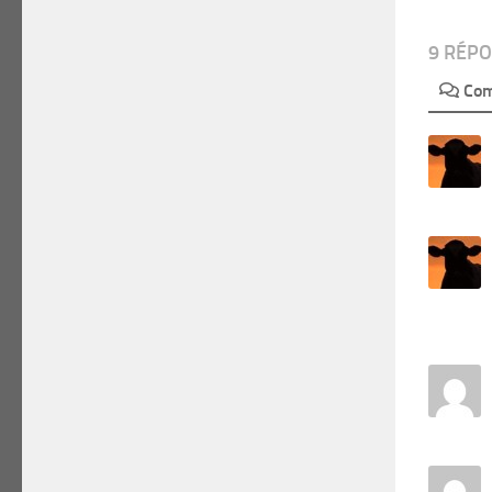
9 RÉP
Com