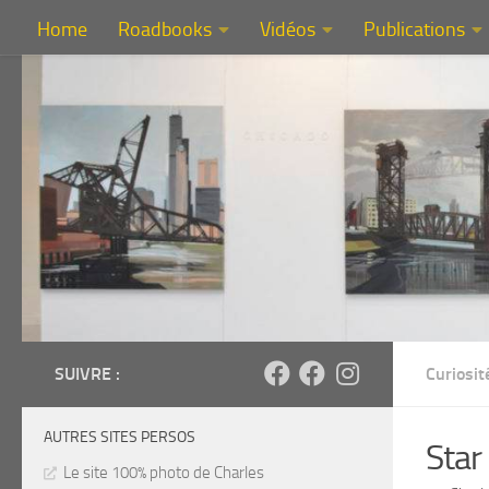
Home
Roadbooks
Vidéos
Publications
Au dessous du contenu
SUIVRE :
Curiosit
AUTRES SITES PERSOS
Star 
Le site 100% photo de Charles