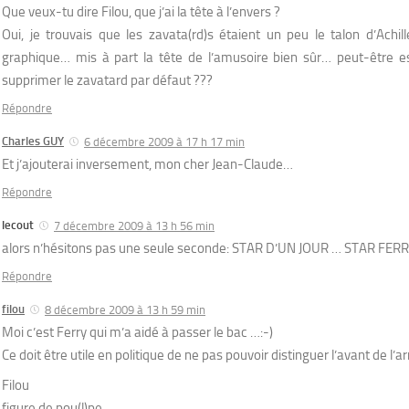
Que veux-tu dire Filou, que j’ai la tête à l’envers ?
Oui, je trouvais que les zavata(rd)s étaient un peu le talon d’Achil
graphique… mis à part la tête de l’amusoire bien sûr… peut-être est
supprimer le zavatard par défaut ???
Répondre
Charles GUY
6 décembre 2009 à 17 h 17 min
Et j’ajouterai inversement, mon cher Jean-Claude…
Répondre
lecout
7 décembre 2009 à 13 h 56 min
alors n’hésitons pas une seule seconde: STAR D’UN JOUR … STAR FERRY
Répondre
filou
8 décembre 2009 à 13 h 59 min
Moi c’est Ferry qui m’a aidé à passer le bac …:-)
Ce doit être utile en politique de ne pas pouvoir distinguer l’avant de l’ar
Filou
figure de pou(l)pe