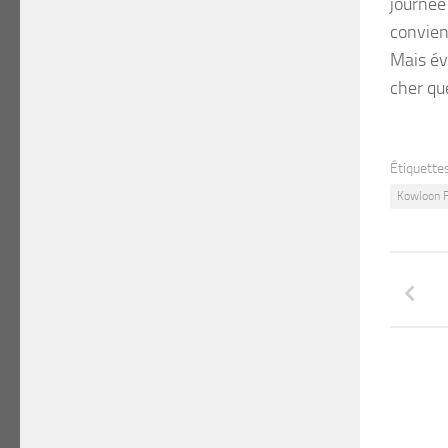
journée
convien
Mais év
cher qu
Étiquettes
Kowloon 