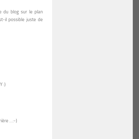
le du blog sur le plan
-il possible juste de
 :)
rière …:-)