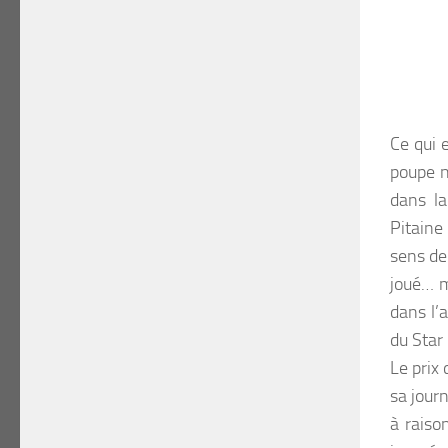
Ce qui e
poupe n
dans la
Pitaine
sens de
joué… m
dans l’
du Star
Le prix 
sa jour
à raiso