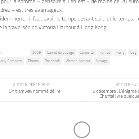
 pour la somme – dérisoire s’il en est – de moins de 20 euro
drez – est très avantageux.
idemment… il faut avoir le temps devant soi… et le temps… 
e la traversée de Victoria Harbour à Hong Kong…
 :
2009
Carnet de voyage
Curiosité
Ferries
Ferry
Gag
Ferry Company
Photos
Roadbook
Victoria harbour
Voyage
ARTICLE PRÉCÉDENT
ARTICLE SU
Un tramway nommé délire
6 décembre : L’énigme
Chantal livre quelqu