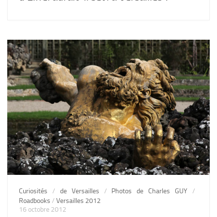
Curiosités
/
de Versailles
/
Photos de Charles GUY
/
Roadbooks
/
Versailles 2012
16 octobre 2012