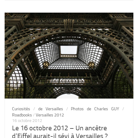
Curiosités
/
de Versailles
/
Photos de Charles GUY
/
Roadbooks
/
Versailles 2012
16 octobre 2012
Le 16 octobre 2012 – Un ancêtre
d’Eiffel aurait-il sévi à Versailles ?