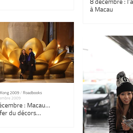
8 décembre : l’a
à Macau
 Kong 2009
/
Roadbooks
cembre 2009
écembre : Macau…
nfer du décors…