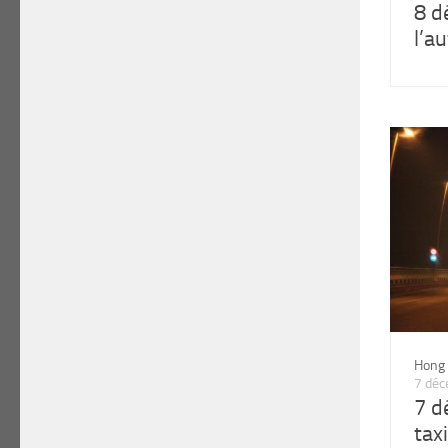
8 d
l’a
Hong
7 dé
7 d
tax