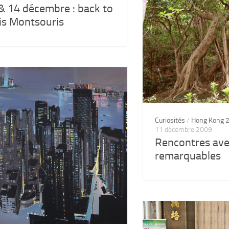
& 14 décembre : back to
is Montsouris
Curiosités
/
Hong Kong 
11 décembre 2009
Rencontres ave
remarquables