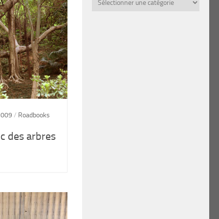
par
thème
2009
/
Roadbooks
c des arbres