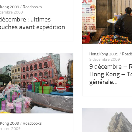
 Kong 2009
/
Roadbooks
écembre 2009
décembre : ultimes
ouches avant expédition
Hong Kong 2009
/
Road
9 décembre 2009
9 décembre – R
Hong Kong – T
générale…
 Kong 2009
/
Roadbooks
cembre 2009