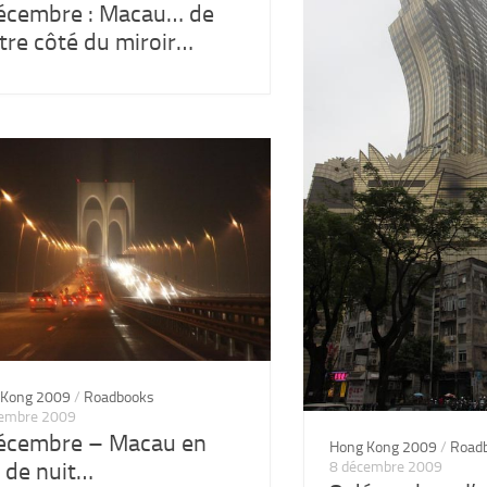
écembre : Macau… de
utre côté du miroir…
 Kong 2009
/
Roadbooks
cembre 2009
écembre – Macau en
Hong Kong 2009
/
Road
i de nuit…
8 décembre 2009