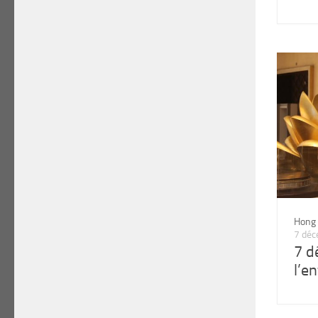
Hong
7 dé
7 d
l’e