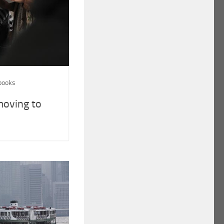
books
moving to