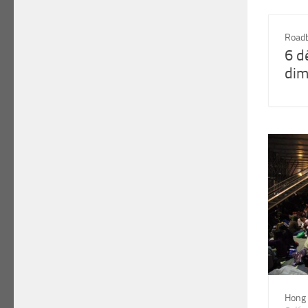
Road
6 d
dim
Hong