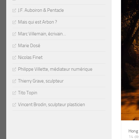
J.F. Auboiron & Pentacle
Mais qui est Arbon ?
Marc Villemain, écrivain…
Marie Dosé
Nicolas Finet
Philippe Villette, médiateur numérique
Thierry Grave, sculpteur
Tito Topin
Vincent Brodin, sculpteur plasticien
Hong
14 d