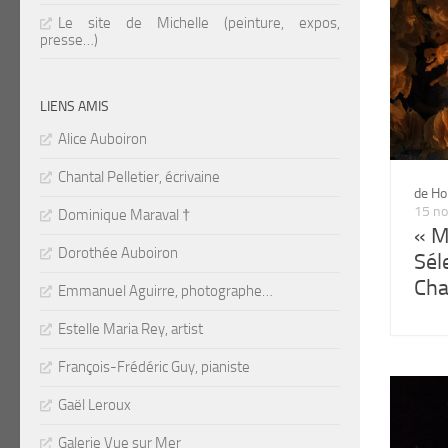
Le site de Michelle (peinture, expos,
presse…)
LIENS AMIS
Alice Auboiron
Chantal Pelletier, écrivaine
de Ho
15 n
Dominique Maraval †
« M
Dorothée Auboiron
Sél
Cha
Emmanuel Aguirre, photographe…
Estelle Maria Rey, artist
François-Frédéric Guy, pianiste
Gaël Leroux
Galerie Vue sur Mer