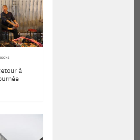
books
etour à
ournée