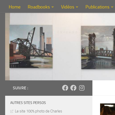
Home
Roadbooks
Vidéos
Publications
Au dessous du contenu
SUIVRE :
AUTRES SITES PERSOS
Le site 100% photo de Charles