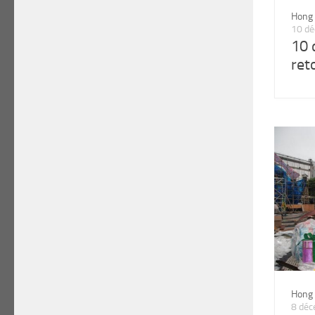
Hong
10 d
10 
ret
Hong
8 dé