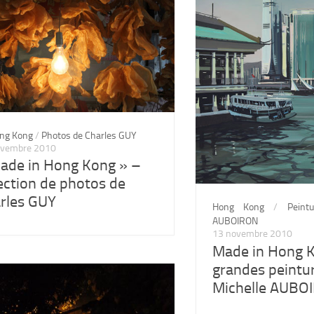
ng Kong
/
Photos de Charles GUY
ovembre 2010
ade in Hong Kong » –
ection de photos de
rles GUY
Hong Kong
/
Peint
AUBOIRON
13 novembre 2010
Made in Hong 
grandes peintu
Michelle AUBO