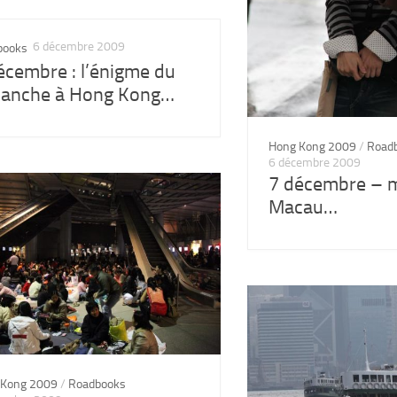
6 décembre 2009
books
écembre : l’énigme du
anche à Hong Kong…
Hong Kong 2009
/
Road
6 décembre 2009
7 décembre – 
Macau…
 Kong 2009
/
Roadbooks